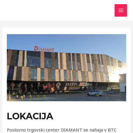
Skip
to
MAI
content
MEN
LOKACIJA
Poslovno trgovski center DIAMANT se nahaja v BTC